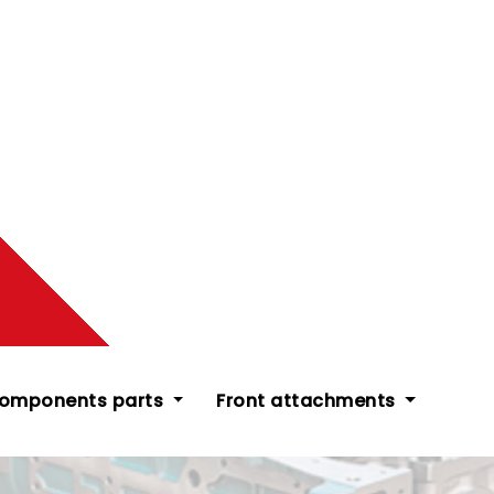
components parts
Front attachments