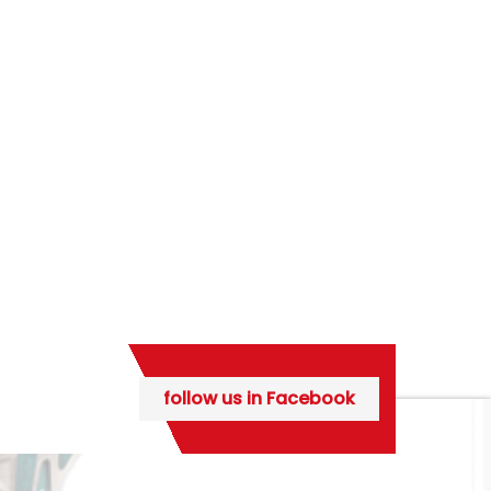
follow us in Facebook