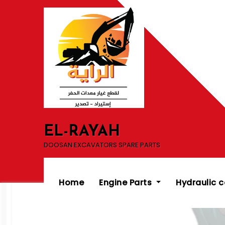
Skip
to
content
EL-RAYAH
DOOSAN EXCAVATORS SPARE PARTS
Home
Engine Parts
Hydraulic 