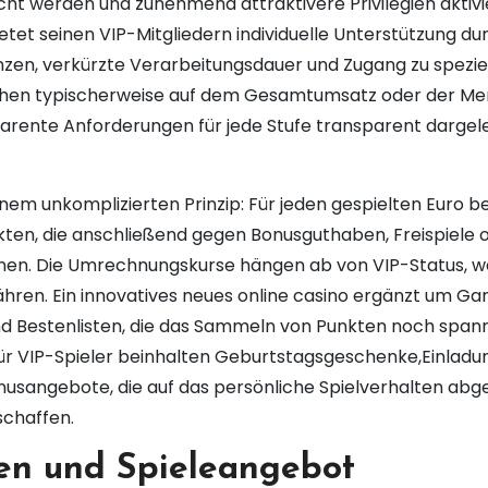
icht werden und zunehmend attraktivere Privilegien aktivi
ietet seinen VIP-Mitgliedern individuelle Unterstützung du
en, verkürzte Verarbeitungsdauer und Zugang zu spezie
ruhen typischerweise auf dem Gesamtumsatz oder der M
arente Anforderungen für jede Stufe transparent dargel
em unkomplizierten Prinzip: Für jeden gespielten Euro 
ten, die anschließend gegen Bonusguthaben, Freispiele 
n. Die Umrechnungskurse hängen ab von VIP-Status, w
hren. Ein innovatives neues online casino ergänzt um Gam
nd Bestenlisten, die das Sammeln von Punkten noch spa
ür VIP-Spieler beinhalten Geburtstagsgeschenke,Einlad
onusangebote, die auf das persönliche Spielverhalten abg
schaffen.
ten und Spieleangebot