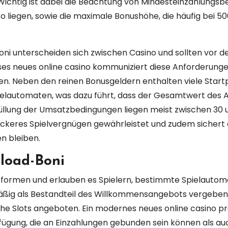
. Wichtig ist dabei die Beachtung von Mindesteinzahlungsb
ro liegen, sowie die maximale Bonushöhe, die häufig bei 50
 unterscheiden sich zwischen Casino und sollten vor d
öses neues online casino kommuniziert diese Anforderunge
gen. Neben den reinen Bonusgeldern enthalten viele Star
Spielautomaten, was dazu führt, dass der Gesamtwert des 
rfüllung der Umsatzbedingungen liegen meist zwischen 30 
lockeres Spielvergnügen gewährleistet und zudem sichert 
n bleiben.
load-Boni
usformen und erlauben es Spielern, bestimmte Spielauto
mäßig als Bestandteil des Willkommensangebots vergeben
che Slots angeboten. Ein modernes neues online casino p
erfügung, die an Einzahlungen gebunden sein können als au