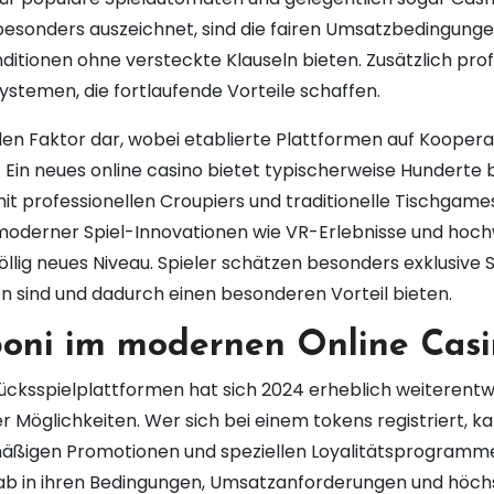
esonders auszeichnet, sind die fairen Umsatzbedingungen
nditionen ohne versteckte Klauseln bieten. Zusätzlich prof
stemen, die fortlaufende Vorteile schaffen.
den Faktor dar, wobei etablierte Plattformen auf Koopera
in neues online casino bietet typischerweise Hunderte b
 professionellen Croupiers und traditionelle Tischgames 
 moderner Spiel-Innovationen wie VR-Erlebnisse und hoch
öllig neues Niveau. Spieler schätzen besonders exklusive S
nden sind und dadurch einen besonderen Vorteil bieten.
oni im modernen Online Cas
ücksspielplattformen hat sich 2024 erheblich weiterentw
ver Möglichkeiten. Wer sich bei einem tokens registriert, 
äßigen Promotionen und speziellen Loyalitätsprogramm
ab in ihren Bedingungen, Umsatzanforderungen und höch