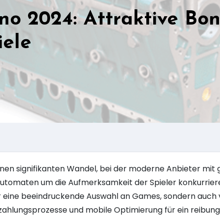
no 2024: Attraktive Bo
iele
inen signifikanten Wandel, bei der moderne Anbieter mit 
utomaten um die Aufmerksamkeit der Spieler konkurriere
nur eine beeindruckende Auswahl an Games, sondern auch
szahlungsprozesse und mobile Optimierung für ein reibung