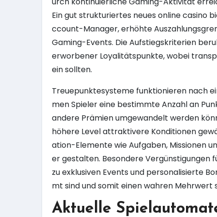
urch kontinuierliche Gaming-Aktivität erre
Ein gut strukturiertes neues online casino b
ccount-Manager, erhöhte Auszahlungsgrenz
Gaming-Events. Die Aufstiegskriterien be
erworbener Loyalitätspunkte, wobei transp
ein sollten.
Treuepunktesysteme funktionieren nach ein
men Spieler eine bestimmte Anzahl an Punk
andere Prämien umgewandelt werden könne
höhere Level attraktivere Konditionen gewä
ation-Elemente wie Aufgaben, Missionen u
er gestalten. Besondere Vergünstigungen f
zu exklusiven Events und personalisierte B
mt sind und somit einen wahren Mehrwert 
Aktuelle Spielautoma