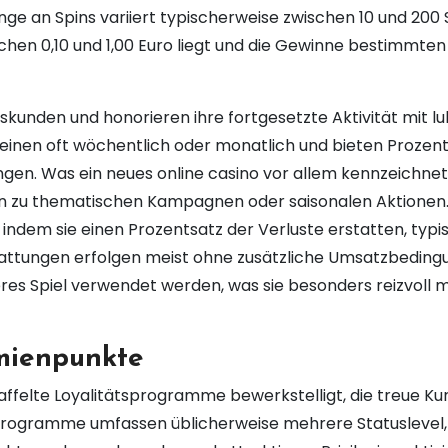
nge an Spins variiert typischerweise zwischen 10 und 200 
ischen 0,10 und 1,00 Euro liegt und die Gewinne bestimmte
skunden und honorieren ihre fortgesetzte Aktivität mit lu
einen oft wöchentlich oder monatlich und bieten Prozen
gen. Was ein neues online casino vor allem kennzeichnet, 
en zu thematischen Kampagnen oder saisonalen Aktionen
ndem sie einen Prozentsatz der Verluste erstatten, typi
tattungen erfolgen meist ohne zusätzliche Umsatzbeding
eres Spiel verwendet werden, was sie besonders reizvoll
mienpunkte
affelte Loyalitätsprogramme bewerkstelligt, die treue K
e Programme umfassen üblicherweise mehrere Statuslevel, 