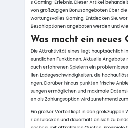
s Gaming-Erlebnis. Dieser Artikel behandel
von großzügigen Bonusangeboten über die n
wortungsvolles Gaming. Entdecken Sie, wora
Bezahloptionen angeboten werden und wie S
Was macht ein neues O
Die Attraktivität eines liegt hauptsächlic
eundlichen Funktionen. Aktuelle Angebote 
auch erfahrenen Spielern ein problemloses
llen Ladegeschwindigkeiten, die hochauflö
ngen. Darüber hinaus punkten frische Anbi
sungen ermöglichen und maximale Datensic
en als Zahlungsoption wird zunehmend z
Ein großer Vorteil liegt in den großzügigen 
r anzulocken und dauerhaft an sich zu bi
ngsboni mit attraktiven Quoten, Freispiel