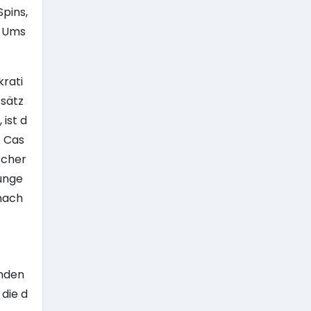
Spins,
n Ums
krati
tsätz
ist d
. Cas
scher
unge
 mach
unden
die d