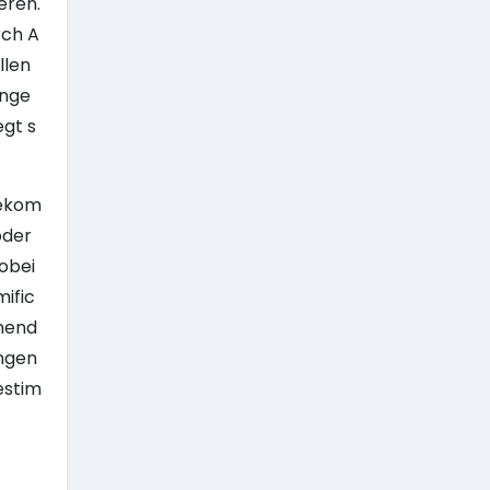
eren.
rch A
llen
enge
egt s
bekom
oder
obei
ific
nnend
ungen
estim