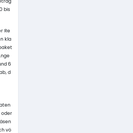
eträg
0 bis
er Re
n kla
tpaket
Ange
und 6
ab, d
maten
 oder
räsen
ch vö