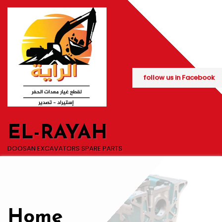
Skip
to
content
follow us in Facebook
EL-RAYAH
DOOSAN EXCAVATORS SPARE PARTS
Home