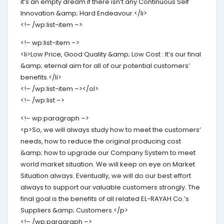
it’s an empty dream if there isn’t any Continuous Self
Innovation &amp; Hard Endeavour.</li>
<!– /wp:list-item –>
<!– wp:list-item –>
<li>Low Price, Good Quality &amp; Low Cost : It’s our final
&amp; eternal aim for all of our potential customers’
benefits.</li>
<!– /wp:list-item –></ol>
<!– /wp:list –>
<!– wp:paragraph –>
<p>So, we will always study how to meet the customers’
needs, how to reduce the original producing cost
&amp; how to upgrade our Company System to meet
world market situation. We will keep on eye on Market
Situation always. Eventually, we will do our best effort
always to support our valuable customers strongly. The
final goal is the benefits of all related EL-RAYAH Co.’s
Suppliers &amp; Customers.</p>
<!– /wp:paragraph –>