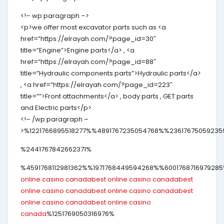
<!– wp:paragraph –>
<p>we offer most excavator parts such as <a
href=”https://elrayah.com/?page_id=30″
title=”Engine”>Engine parts</a> , <a
href=”https://elrayah.com/?page_id=88″
title=”Hydraulic components parts”>Hydraulic parts</a>
, <a href=”https://elrayah.com/?page_id=223″
title=””>Front attachments</a> , body parts , GET parts
and Electric parts</p>
<!– /wp:paragraph –
>%1221766895518277%%4891767235054768%%23617675059235
Chupakabra
%2441767842662371%
valor casino India
%4591768112981362%%1971768449594268%%600176871697928
online casino canada
best online casino canada
best
online casino canada
best online casino canada
best
online casino canada
best online casino
canada
%1251769050316976%