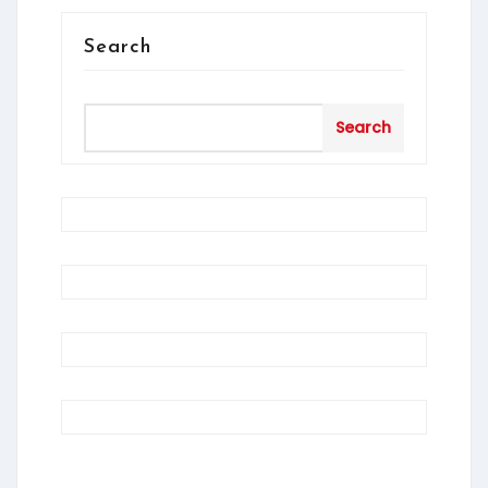
Search
Search