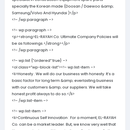
specially the Korean made (Doosan / Daewoo &amp;
Samsung/Volvo And Hyundai )</p>
<!– /wp:paragraph –>
<!– wp:paragraph –>
<p><strong>EL-RAYAH Co. Ultimate Company Policies will
be as followings.</strong></p>
<!– /wp:paragraph –>
<!– wp:list {“ordered”:true} –>
<ol class=”wp-block-list”><!– wp:list-item –>
<li>Honesty : We will do our business with honesty. It’s a
basic factor for long term &amp; everlasting business
with our customers &amp; our suppliers. We will take
honest profit always to do so.</li>
<!– /wp:list-item –>
<!– wp:list-item –>
<li>Continuous Self Innovation : For a moment, EL-RAYAH
Co. can be a market leader. But, we know very well that