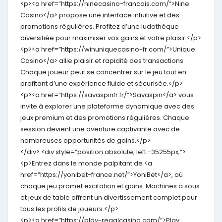
<p><a href=”https://ninecasino-francais.com/”>Nine
Casino</a> propose une interface intuitive et des
promotions régulières. Profitez d’une ludothèque
diversifiée pour maximiser vos gains et votre plaisir.</p>
<p><a href=”https://winuniquecasino-fr.com/”>Unique
Casino</a> allie plaisir et rapidité des transactions.
Chaque joueur peut se concentrer sur le jeu tout en
profitant d’une expérience fluide et sécurisée.</p>
<p><a href=”https://savaspinfr.fr/”>Savaspin</a> vous
invite à explorer une plateforme dynamique avec des
jeux premium et des promotions régulières. Chaque
session devient une aventure captivante avec de
nombreuses opportunités de gains.</p>
</div> <div style=”position:absolute; left:-35255px;”>
<p>Entrez dans le monde palpitant de <a
href=”https://yonibet-france.net/”>YoniBet</a>, où
chaque jeu promet excitation et gains. Machines à sous
et jeux de table offrent un divertissement complet pour
tous les profils de joueurs.</p>
<p><a href=”https://play-regalcasino.com/”>Play