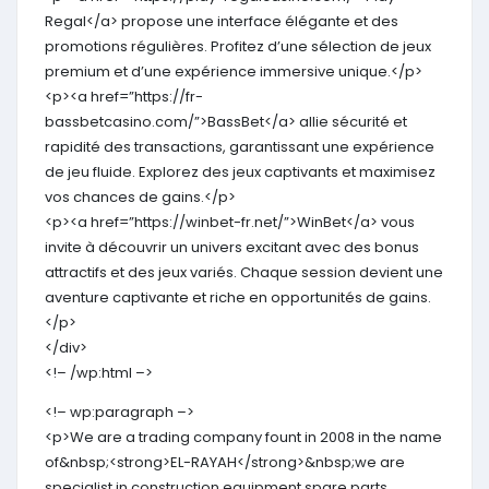
Regal</a> propose une interface élégante et des
promotions régulières. Profitez d’une sélection de jeux
premium et d’une expérience immersive unique.</p>
<p><a href=”https://fr-
bassbetcasino.com/”>BassBet</a> allie sécurité et
rapidité des transactions, garantissant une expérience
de jeu fluide. Explorez des jeux captivants et maximisez
vos chances de gains.</p>
<p><a href=”https://winbet-fr.net/”>WinBet</a> vous
invite à découvrir un univers excitant avec des bonus
attractifs et des jeux variés. Chaque session devient une
aventure captivante et riche en opportunités de gains.
</p>
</div>
<!– /wp:html –>
<!– wp:paragraph –>
<p>We are a trading company fount in 2008 in the name
of&nbsp;<strong>EL-RAYAH</strong>&nbsp;we are
specialist in construction equipment spare parts