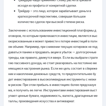
Трейдеры чаще применяют схему расчета прибыли
исходя из профита от конкретной сделки.
Трейдер – это лицо, которое зарабатывает деньги в
краткосрочной перспективе, совершая большое
количество сделок при высокой степени риска.
Заключение с использованием инвестиционной платформы д
оговоров, по которым привлекаются инвестиции, является выс
окорискованным и может привести к потере инвестиций в полн
ом объеме. Например, при снижении текущих котировок не под
даваться панике и продавать акции в убыток — долгосрочные
тренды, как правило, движутся вверх. Если вы выбрали страте
гию пассивного дохода, не стоит реагировать на постоянно ме
няющиеся настроения рынка. Если же цель состоит в сбереже
нии и накоплении денежных средств, то предпочтительнее бу
дет инвестирование в высоколиквидные инструменты с низки
м риском. При этом прибыль в инвестициях более предсказуе
ма, и получить ее легче. Инструментами инвестирования выст
упают ценные бумаги, недвижимость, валюта, драгоценные ме
таллы, произведения искусства и антиквариат.