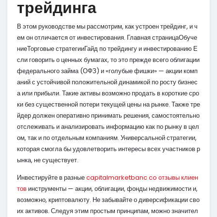
трейдинга
В этом руководстве мы рассмотрим, как устроен трейдинг, и ч
ем он отличается от инвестирования. Главная страницаОбуче
ниеТорговые стратегииГайд по трейдингу и инвестированию Е
сли говорить о ценных бумагах, то это прежде всего облигации
федерального займа (ОФЗ) и «голубые фишки» — акции комп
аний с устойчивой положительной динамикой по росту бизнес
а или прибыли. Такие активы возможно продать в короткие сро
ки без существенной потери текущей цены на рынке. Также тре
йдер должен оперативно принимать решения, самостоятельно
отслеживать и анализировать информацию как по рынку в цел
ом, так и по отдельным компаниям. Универсальной стратегии,
которая смогла бы удовлетворить интересы всех участников р
ынка, не существует.
Инвестируйте в разные
capitalmarketbanc co отзывы клиен
тов
инструменты — акции, облигации, фонды недвижимости и,
возможно, криптовалюту. Не забывайте о диверсификации сво
их активов. Следуя этим простым принципам, можно значител