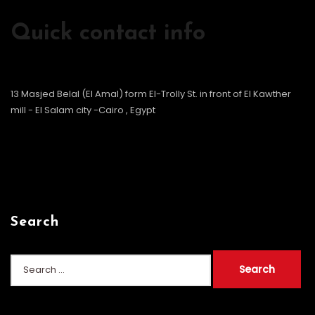
Quick contact info
13 Masjed Belal (El Amal) form El-Trolly St. in front of El Kawther
mill - El Salam city -Cairo , Egypt
Search
Search
for: