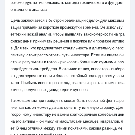
рекомендуется использовать методы технического и фундам
ентального анализа.
Цель заключается в быстрой реализации сделок для максими
зации прибыли за короткие промежутки времени. Он использу
ет технический анализ, чтобы выявлять закономерности на гра
фиках цен и принимать решения о покупке или продаже активо
в. Для тех, кто предпочитает стабильность и длительную перс
пективу, стоит рассмотреть путь инвестора. Если вы ищете бы
стрые результаты и готовы рисковать большими суммами, вам
подойдет стиль трейдера. В отличие от них, инвесторы выбира
ют долгосрочные цели и более спокойный подход к росту капи
тала. Прибыль инвесторов складывается из роста стоимости а
ктивов, полученных дивидендов и купонов.
Также важным при трейдинге может быть новостной фон на ры
нке, так как он может двигать цены в ту или иную сторону. Дол
госрочному инвестору не важны краткосрочные колебания цен
на его активы – он мыслит масштабами месяцев, кварталов, л
ет. В чем отличия между этими понятиями, какова разница ме