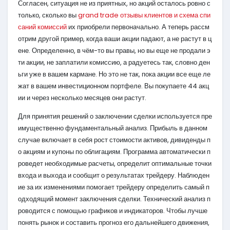
Согласен, ситуация не из приятных, но акций осталось ровно с
только, сколько вы
grand trade отзывы клиентов и схема спи
саний комиссий
их приобрели первоначально. А теперь рассм
отрим другой пример, когда ваши акции падают, а не растут в ц
ене. Определенно, в чём-то вы правы, но вы еще не продали э
ти акции, не заплатили комиссию, а радуетесь так, словно ден
ьги уже в вашем кармане. Но это не так, пока акции все еще ле
жат в вашем инвестиционном портфеле. Вы покупаете 44 акц
ии и через несколько месяцев они растут.
Для принятия решений о заключении сделки используется пре
имущественно фундаментальный анализ. Прибыль в данном
случае включает в себя рост стоимости активов, дивиденды п
о акциям и купоны по облигациям. Программа автоматически п
роведет необходимые расчеты, определит оптимальные точки
входа и выхода и сообщит о результатах трейдеру. Наблюден
ие за их изменениями помогает трейдеру определить самый п
одходящий момент заключения сделки. Технический анализ п
роводится с помощью графиков и индикаторов. Чтобы лучше
понять рынок и составить прогноз его дальнейшего движения,