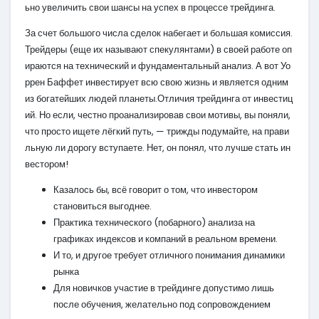
ьно увеличить свои шансы на успех в процессе трейдинга.
За счет большого числа сделок набегает и большая комиссия.
Трейдеры (еще их называют спекулянтами) в своей работе оп
ираются на технический и фундаментальный анализ. А вот Уо
ррен Баффет инвестирует всю свою жизнь и является одним
из богатейших людей планеты.Отличия трейдинга от инвестиц
ий. Но если, честно проанализировав свои мотивы, вы поняли,
что просто ищете лёгкий путь, — трижды подумайте, на прави
льную ли дорогу вступаете. Нет, он понял, что лучше стать ин
вестором!
Казалось бы, всё говорит о том, что инвестором
становиться выгоднее.
Практика технического (побарного) анализа на
графиках индексов и компаний в реальном времени.
И то, и другое требует отличного понимания динамики
рынка
Для новичков участие в трейдинге допустимо лишь
после обучения, желательно под сопровождением