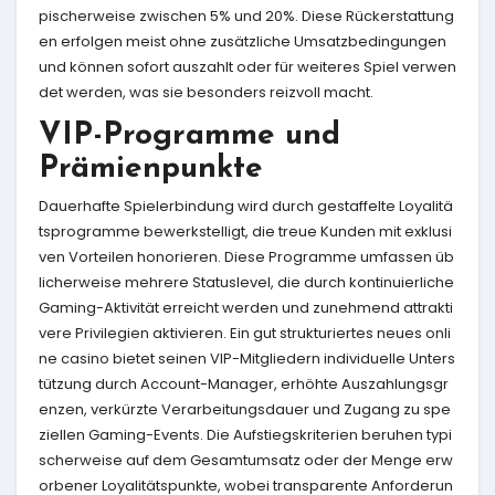
pischerweise zwischen 5% und 20%. Diese Rückerstattung
en erfolgen meist ohne zusätzliche Umsatzbedingungen
und können sofort auszahlt oder für weiteres Spiel verwen
det werden, was sie besonders reizvoll macht.
VIP-Programme und
Prämienpunkte
Dauerhafte Spielerbindung wird durch gestaffelte Loyalitä
tsprogramme bewerkstelligt, die treue Kunden mit exklusi
ven Vorteilen honorieren. Diese Programme umfassen üb
licherweise mehrere Statuslevel, die durch kontinuierliche
Gaming-Aktivität erreicht werden und zunehmend attrakti
vere Privilegien aktivieren. Ein gut strukturiertes neues onli
ne casino bietet seinen VIP-Mitgliedern individuelle Unters
tützung durch Account-Manager, erhöhte Auszahlungsgr
enzen, verkürzte Verarbeitungsdauer und Zugang zu spe
ziellen Gaming-Events. Die Aufstiegskriterien beruhen typi
scherweise auf dem Gesamtumsatz oder der Menge erw
orbener Loyalitätspunkte, wobei transparente Anforderun