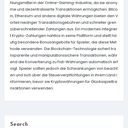
hlungsmittel in der Online-Gaming-Industrie, da sie anony
me und dezentralisierte Transaktionen ermöglichen. Bitco
in, Ethereum und andere digitale Währungen bieten den V
orteil niedriger Transaktionsgebühren und schneller gren
züberschreitender Zahlungen aus. Ein modernes integrier
t Krypto-Zahlungen nahtlos in seine Plattform und stellt hä
ufig besondere Bonusangebote für Spieler, die diese Met
hode verwenden. Die Blockchain-Technologie sichert tra
nsparente und manipulationssichere Transaktionen, währ
end die Konvertierung zu Fiat-Währungen automatisch erf
olgt. Spieler sollten jedoch die Schwankungen von beacht
en und sich über die Steuerverpflichtungen in ihrem Land i
nformieren, bevor sie Kryptowährungen für Glücksspieltra
nsaktionen verwenden.
Search