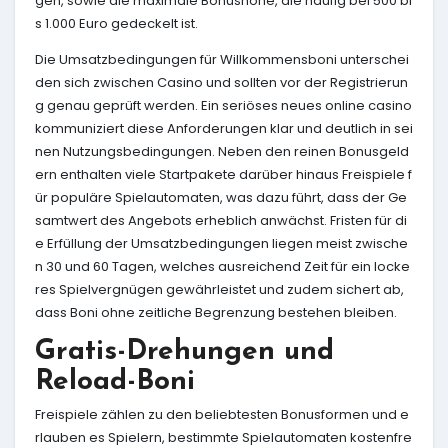
gen, sowie die maximale Bonushöhe, die häufig bei 500 bi
s 1.000 Euro gedeckelt ist.
Die Umsatzbedingungen für Willkommensboni unterschei
den sich zwischen Casino und sollten vor der Registrierun
g genau geprüft werden. Ein seriöses neues online casino
kommuniziert diese Anforderungen klar und deutlich in sei
nen Nutzungsbedingungen. Neben den reinen Bonusgeld
ern enthalten viele Startpakete darüber hinaus Freispiele f
ür populäre Spielautomaten, was dazu führt, dass der Ge
samtwert des Angebots erheblich anwächst. Fristen für di
e Erfüllung der Umsatzbedingungen liegen meist zwische
n 30 und 60 Tagen, welches ausreichend Zeit für ein locke
res Spielvergnügen gewährleistet und zudem sichert ab,
dass Boni ohne zeitliche Begrenzung bestehen bleiben.
Gratis-Drehungen und
Reload-Boni
Freispiele zählen zu den beliebtesten Bonusformen und e
rlauben es Spielern, bestimmte Spielautomaten kostenfre