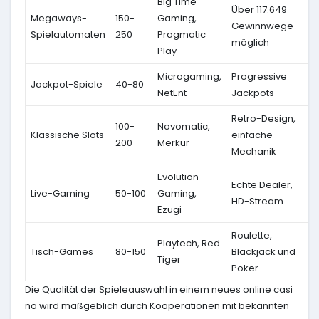
Big Time
Über 117.649
Megaways-
150-
Gaming,
Gewinnwege
Spielautomaten
250
Pragmatic
möglich
Play
Microgaming,
Progressive
Jackpot-Spiele
40-80
NetEnt
Jackpots
Retro-Design,
100-
Novomatic,
Klassische Slots
einfache
200
Merkur
Mechanik
Evolution
Echte Dealer,
Live-Gaming
50-100
Gaming,
HD-Stream
Ezugi
Roulette,
Playtech, Red
Tisch-Games
80-150
Blackjack und
Tiger
Poker
Die Qualität der Spieleauswahl in einem neues online casi
no wird maßgeblich durch Kooperationen mit bekannten