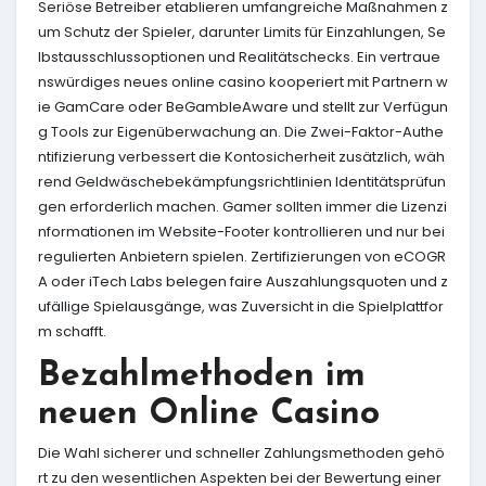
Seriöse Betreiber etablieren umfangreiche Maßnahmen z
um Schutz der Spieler, darunter Limits für Einzahlungen, Se
lbstausschlussoptionen und Realitätschecks. Ein vertraue
nswürdiges neues online casino kooperiert mit Partnern w
ie GamCare oder BeGambleAware und stellt zur Verfügun
g Tools zur Eigenüberwachung an. Die Zwei-Faktor-Authe
ntifizierung verbessert die Kontosicherheit zusätzlich, wäh
rend Geldwäschebekämpfungsrichtlinien Identitätsprüfun
gen erforderlich machen. Gamer sollten immer die Lizenzi
nformationen im Website-Footer kontrollieren und nur bei
regulierten Anbietern spielen. Zertifizierungen von eCOGR
A oder iTech Labs belegen faire Auszahlungsquoten und z
ufällige Spielausgänge, was Zuversicht in die Spielplattfor
m schafft.
Bezahlmethoden im
neuen Online Casino
Die Wahl sicherer und schneller Zahlungsmethoden gehö
rt zu den wesentlichen Aspekten bei der Bewertung einer