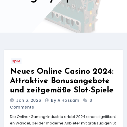
spile
Neues Online Casino 2024:
Attraktive Bonusangebote
und zeitgemäße Slot-Spiele
Jan 6, 2026
By A.hossam
0
Comments
Die Online-Gaming-Industrie erlebt 2024 einen signifikant
en Wandel, bei der moderne Anbieter mit großzügigen St