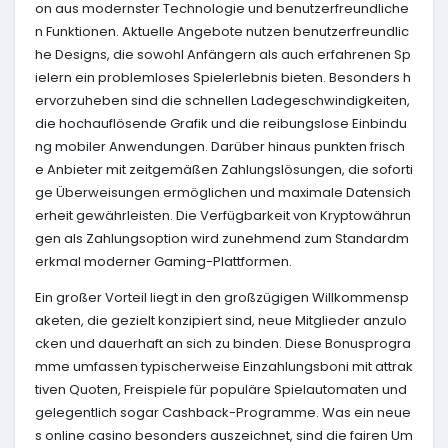
on aus modernster Technologie und benutzerfreundliche
n Funktionen. Aktuelle Angebote nutzen benutzerfreundlic
he Designs, die sowohl Anfängern als auch erfahrenen Sp
ielern ein problemloses Spielerlebnis bieten. Besonders h
ervorzuheben sind die schnellen Ladegeschwindigkeiten,
die hochauflösende Grafik und die reibungslose Einbindu
ng mobiler Anwendungen. Darüber hinaus punkten frisch
e Anbieter mit zeitgemäßen Zahlungslösungen, die soforti
ge Überweisungen ermöglichen und maximale Datensich
erheit gewährleisten. Die Verfügbarkeit von Kryptowährun
gen als Zahlungsoption wird zunehmend zum Standardm
erkmal moderner Gaming-Plattformen.
Ein großer Vorteil liegt in den großzügigen Willkommensp
aketen, die gezielt konzipiert sind, neue Mitglieder anzulo
cken und dauerhaft an sich zu binden. Diese Bonusprogra
mme umfassen typischerweise Einzahlungsboni mit attrak
tiven Quoten, Freispiele für populäre Spielautomaten und
gelegentlich sogar Cashback-Programme. Was ein neue
s online casino besonders auszeichnet, sind die fairen Um