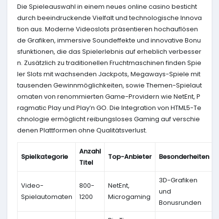
Die Spieleauswahl in einem neues online casino besticht
durch beeindruckende Vielfalt und technologische Innova
tion aus. Moderne Videoslots präsentieren hochauflösen
de Grafiken, immersive Soundeffekte und innovative Bonu
sfunktionen, die das Spielerlebnis auf erheblich verbesser
n. Zusätzlich zu traditionellen Fruchtmaschinen finden Spie
ler Slots mit wachsenden Jackpots, Megaways-Spiele mit
tausenden Gewinnmöglichkeiten, sowie Themen-Spielaut
omaten von renommierten Game-Providern wie NetEnt, P
ragmatic Play und Play’n GO. Die Integration von HTML5-Te
chnologie ermöglicht reibungsloses Gaming auf verschie
denen Plattformen ohne Qualitätsverlust.
Anzahl
Spielkategorie
Top-Anbieter
Besonderheiten
Titel
3D-Grafiken
Video-
800-
NetEnt,
und
Spielautomaten
1200
Microgaming
Bonusrunden