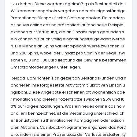
i zu drehen. Diese werden regelmäßig als Bestandteil des
Willkommensangebots vergeben oder als eigenständige
Promotionen für spezifische Slots angeboten. Ein modern
es neues online casino präsentiert laufend neue Freispiel
aktionen zur Verfügung, die an Einzahlungen gebunden s
ein können als auch völlig einzahlungsfrei gewährt werde
n. Die Menge an Spins variiert typischerweise zwischen 10
und 200 Spins, wobei der Einsatz pro Spin in der Regel zwi
schen 0,10 und 1,00 Euro liegt und die Gewinne bestimmten
Umsatzanforderungen unterliegen.
Reload-Boni richten sich gezielt an Bestandskunden und h
onorieren ihre fortgesetzte Aktivität mit lukrativen Einzahlu
ngsboni. Diese Angebote erscheinen oft wöchentlich ode
r monatlich und bieten Prozentsätze zwischen 25% und 10
0% auf Folgeeinzahlungen. Was ein neues online casino v
or allem kennzeichnet, ist die Verbindung unterschiedlich
er Bonustypen zu thematischen Kampagnen oder saison
alen Aktionen. Cashback-Programme ergänzen das Portf
olio, indem sie einen Prozentsatz der Verluste erstatten, ty