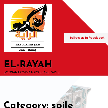
Skip
to
content
follow us in Facebook
EL-RAYAH
DOOSAN EXCAVATORS SPARE PARTS
Category: spile