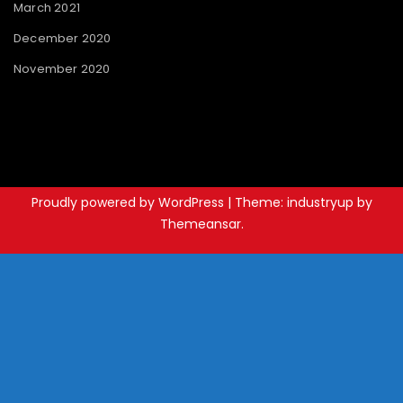
March 2021
December 2020
November 2020
Proudly powered by WordPress
|
Theme: industryup by
Themeansar
.