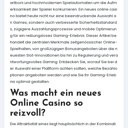
artboni und hochmodernen Spielautomaten um die Aufm
erksamkeit der Spieler konkurrieren. Ein neues online casi
no bietet heute nicht nur eine beeindruckende Auswahl a
n Games, sondern auch verbesserte Sicherheitsstandard
s, zügigere Auszahlungsprozesse und mobile Optimierun
g für ein reibungsloses Gaming-Erlebnis. Dieser Artikel be
handelt die zentralen Merkmale zeitgenössischer Online-
Spielhallen, von großzügigen Bonusangeboten über die n
euesten Slot-Innovationen bis hin zu Regulierung und vera
ntwortungsvolles Gaming. Entdecken Sie, worauf Sie bei d
er Auswahl einer Plattform achten sollten, welche Bezahlo
ptionen angeboten werden und wie Sie Ihr Gaming-Erleb
nis optimal gestalten.
Was macht ein neues
Online Casino so
reizvoll?
Die Attraktivität eines liegt hauptsächlich in der Kombinati