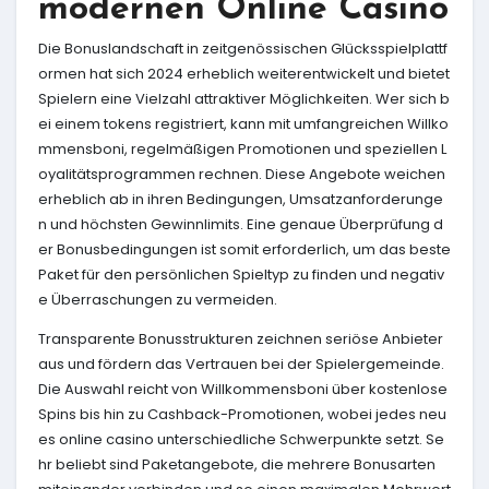
modernen Online Casino
Die Bonuslandschaft in zeitgenössischen Glücksspielplattf
ormen hat sich 2024 erheblich weiterentwickelt und bietet
Spielern eine Vielzahl attraktiver Möglichkeiten. Wer sich b
ei einem tokens registriert, kann mit umfangreichen Willko
mmensboni, regelmäßigen Promotionen und speziellen L
oyalitätsprogrammen rechnen. Diese Angebote weichen
erheblich ab in ihren Bedingungen, Umsatzanforderunge
n und höchsten Gewinnlimits. Eine genaue Überprüfung d
er Bonusbedingungen ist somit erforderlich, um das beste
Paket für den persönlichen Spieltyp zu finden und negativ
e Überraschungen zu vermeiden.
Transparente Bonusstrukturen zeichnen seriöse Anbieter
aus und fördern das Vertrauen bei der Spielergemeinde.
Die Auswahl reicht von Willkommensboni über kostenlose
Spins bis hin zu Cashback-Promotionen, wobei jedes neu
es online casino unterschiedliche Schwerpunkte setzt. Se
hr beliebt sind Paketangebote, die mehrere Bonusarten