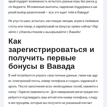
орый подарит возможность испытать разные игры без риска д
ля бюджета. Мгновенные выплаты, надежная поддержка и ши
рокий выбор развлечений – все это ждет тебя в Вавада!
Не упусти шанс испытать настоящие эмоции, играя в любимые
слоты или покер, и зарабатывай на бонусах прямо сейчас!
Игр
айте с удовольствием и выигрывайте с Вавада!
Как
зарегистрироваться и
получить первые
бонусы в Вавада
В ней потребуется указать свои личные данные, такие как адр
ес электронной почты, номер телефона и создать надежный п
ароль. После заполнения всех необходимых полей, нажмите к
нопку «Зарегистрироваться». Для завершения регистрации пот
ребуется подтвердить ваш email или номер телефона, следу
я инструкциям, которые вы получите на указанный контакт.