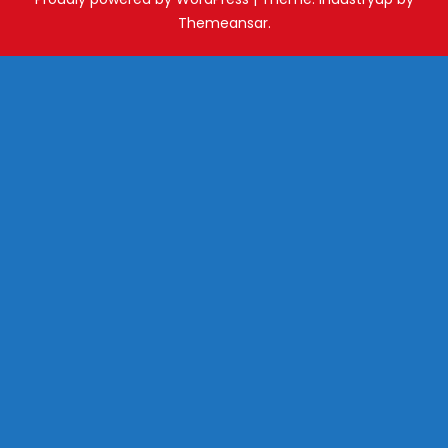
Themeansar
.