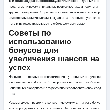
5. В поисках драгоценностей: Джолли Рожок
– данный слот
предлагает игрокам уникальные возможности для получения
крупных выигрышей. С простыми в понимании правилами и пр
ивлекательными бонусами, каждая игра становится увлекате
льным путешествием к мечте о большом выигрыше.
Советы по
использованию
бонусов для
увеличения шансов на
успех
Начните с тщательного ознакомления с условиями получения
и использования бонусов. Зная правила, вы сможете избежать
неприятных сюрпризов и эффективно использовать свои сред
ства.
Рекомендуется выделить конкретную сумму для игры с бонус
ами и придерживаться этого лимита. Это поможет контролиро