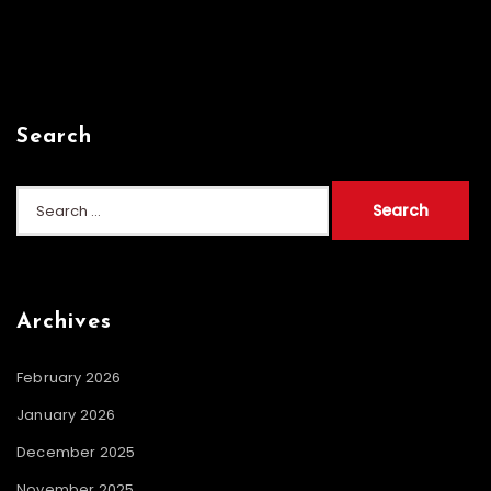
Search
Search
for:
Archives
February 2026
January 2026
December 2025
November 2025