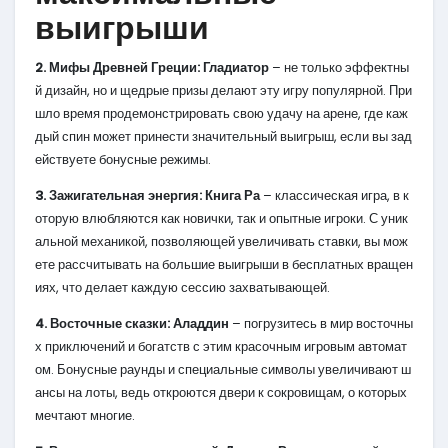
выигрыши
2. Мифы Древней Греции: Гладиатор
– не только эффектны
й дизайн, но и щедрые призы делают эту игру популярной. При
шло время продемонстрировать свою удачу на арене, где каж
дый спин может принести значительный выигрыш, если вы зад
ействуете бонусные режимы.
3. Зажигательная энергия: Книга Ра
– классическая игра, в к
оторую влюбляются как новички, так и опытные игроки. С уник
альной механикой, позволяющей увеличивать ставки, вы мож
ете рассчитывать на большие выигрыши в бесплатных вращен
иях, что делает каждую сессию захватывающей.
4. Восточные сказки: Аладдин
– погрузитесь в мир восточны
х приключений и богатств с этим красочным игровым автомат
ом. Бонусные раунды и специальные символы увеличивают ш
ансы на лоты, ведь откроются двери к сокровищам, о которых
мечтают многие.