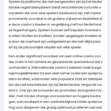
Spelen bij platforms die niet aangesloten zijn bij het Neder
landse registratiesysteem biedt verschillende concrete v
oordelen die voor veel spelers beslissend zijn. Het meest
prominente voordeel is de grotere vrijheid en flexibiliteit di
e deze casino’s bieden in vergelijking met hun Nederland
se tegenhangers. Spelers kunnen zelf bepalen hoeveel z
e willen storten en inzetten, zonder opgelegde limieten di
e door de overheid zijn vastgesteld en die niet altijd pass
en bij de persoonlijke situatie van elke speler.
Een ander significant voordeel van een online casino zon
der cruks is het ruimere en gevarieerde spelaanbod dat v
oorhanden is. Internationale casino’s hebben vaak toega
ngsmogelijkheden tot een veel ruimer scala aan spelprov
iders en titels, waaronder vele populaire slots en tafelspel
len die niet beschikbaar zijn bij Nederlandse vergunde ca
sino’s. Ook zijn de bonussen en promoties doorgaans roy
aler, met minder strenge voorwaarden en hogere bedra
gen, wat resulteert in een aantrekkelijkere totale spelerva
ring voor diegenen die graag optimaal profiteren van wel