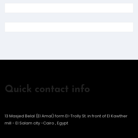
Quick contact info
13 Masjed Belal (El Amal) form El-Trolly St. in front of El Kawther
mill - El Salam city -Cairo , Egypt