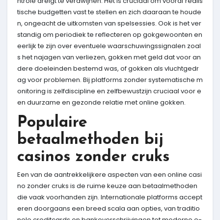
ntrole dreigt te verdwijnen. Het is cruciaal om vooraf realis
tische budgetten vast te stellen en zich daaraan te houde
n, ongeacht de uitkomsten van spelsessies. Ook is het ver
standig om periodiek te reflecteren op gokgewoonten en
eerlijk te zijn over eventuele waarschuwingssignalen zoal
s het najagen van verliezen, gokken met geld dat voor an
dere doeleinden bestemd was, of gokken als vluchtgedr
ag voor problemen. Bij platforms zonder systematische m
onitoring is zelfdiscipline en zelfbewustzijn cruciaal voor e
en duurzame en gezonde relatie met online gokken.
Populaire
betaalmethoden bij
casinos zonder cruks
Een van de aantrekkelijkere aspecten van een online casi
no zonder cruks is de ruime keuze aan betaalmethoden
die vaak voorhanden zijn. Internationale platforms accept
eren doorgaans een breed scala aan opties, van traditio
nele creditcards en bankoverschrijvingen tot moderne e-