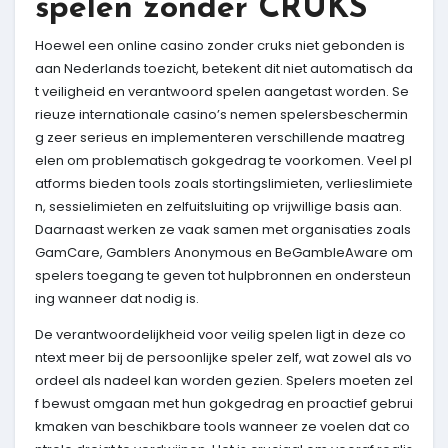
spelen zonder CRUKS
Hoewel een online casino zonder cruks niet gebonden is
aan Nederlands toezicht, betekent dit niet automatisch da
t veiligheid en verantwoord spelen aangetast worden. Se
rieuze internationale casino’s nemen spelersbeschermin
g zeer serieus en implementeren verschillende maatreg
elen om problematisch gokgedrag te voorkomen. Veel pl
atforms bieden tools zoals stortingslimieten, verlieslimiete
n, sessielimieten en zelfuitsluiting op vrijwillige basis aan.
Daarnaast werken ze vaak samen met organisaties zoals
GamCare, Gamblers Anonymous en BeGambleAware om
spelers toegang te geven tot hulpbronnen en ondersteun
ing wanneer dat nodig is.
De verantwoordelijkheid voor veilig spelen ligt in deze co
ntext meer bij de persoonlijke speler zelf, wat zowel als vo
ordeel als nadeel kan worden gezien. Spelers moeten zel
f bewust omgaan met hun gokgedrag en proactief gebrui
kmaken van beschikbare tools wanneer ze voelen dat co