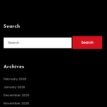
Search
Search
for:
Archives
February 2026
January 2026
December 2025
November 2025