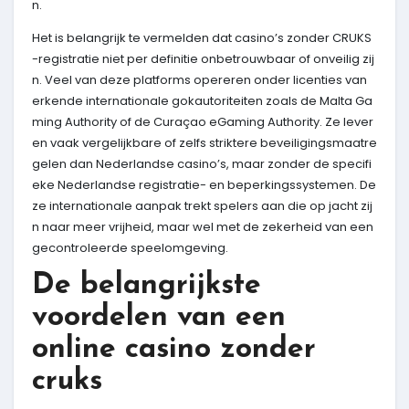
n.
Het is belangrijk te vermelden dat casino’s zonder CRUKS
-registratie niet per definitie onbetrouwbaar of onveilig zij
n. Veel van deze platforms opereren onder licenties van
erkende internationale gokautoriteiten zoals de Malta Ga
ming Authority of de Curaçao eGaming Authority. Ze lever
en vaak vergelijkbare of zelfs striktere beveiligingsmaatre
gelen dan Nederlandse casino’s, maar zonder de specifi
eke Nederlandse registratie- en beperkingssystemen. De
ze internationale aanpak trekt spelers aan die op jacht zij
n naar meer vrijheid, maar wel met de zekerheid van een
gecontroleerde speelomgeving.
De belangrijkste
voordelen van een
online casino zonder
cruks