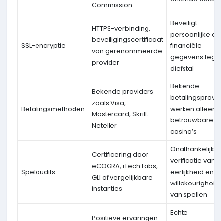
Commission
Beveiligt
HTTPS-verbinding,
persoonlijke en
beveiligingscertificaat
SSL-encryptie
financiële
van gerenommeerde
gegevens tege
provider
diefstal
Bekende
Bekende providers
betalingsprovid
zoals Visa,
Betalingsmethoden
werken alleen 
Mastercard, Skrill,
betrouwbare
Neteller
casino’s
Onafhankelijke
Certificering door
verificatie van
eCOGRA, iTech Labs,
Spelaudits
eerlijkheid en
GLI of vergelijkbare
willekeurigheid
instanties
van spellen
Echte
Positieve ervaringen