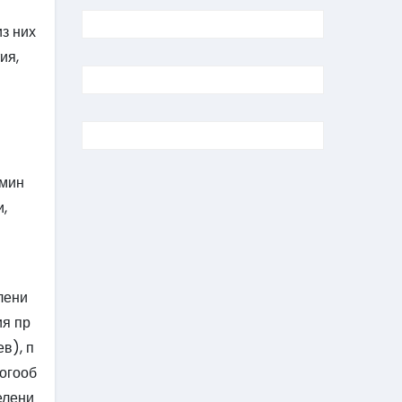
з них
ия,
рмин
,
лени
ия пр
в), п
огооб
елени