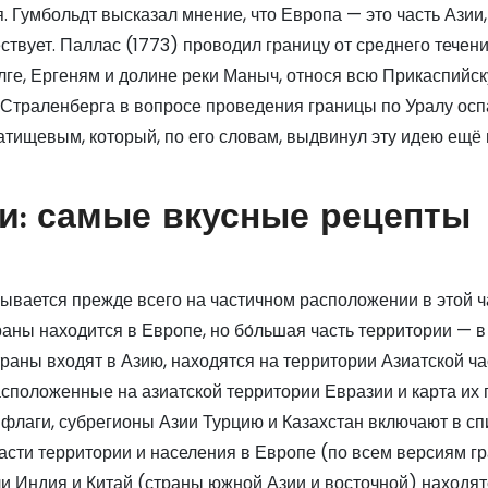
. Гумбольдт высказал мнение, что Европа — это часть Азии,
твует. Паллас (1773) проводил границу от среднего течени
ге, Ергеням и долине реки Маныч, относя всю Прикаспийск
ет Страленберга в вопросе проведения границы по Уралу ос
тищевым, который, по его словам, выдвинул эту идею ещё 
ни: самые вкусные рецепты
ывается прежде всего на частичном расположении в этой ч
раны находится в Европе, но бо́льшая часть территории — в
страны входят в Азию, находятся на территории Азиатской ча
сположенные на азиатской территории Евразии и карта их 
, флаги, субрегионы Азии Турцию и Казахстан включают в сп
асти территории и населения в Европе (по всем версиям г
и Индия и Китай (страны южной Азии и восточной) находят