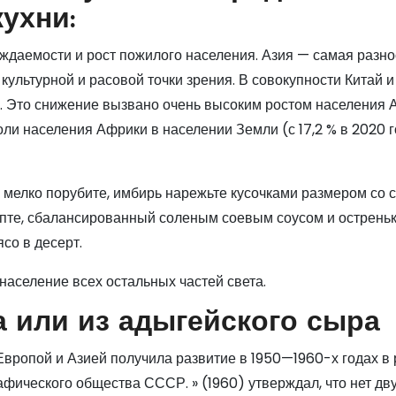
ухни:
ждаемости и рост пожилого населения. Азия — самая разн
, культурной и расовой точки зрения. В совокупности Китай 
. Это снижение вызвано очень высоким ростом населения 
оли населения Африки в населении Земли (с 17,2 % в 2020 г
к мелко порубите, имбирь нарежьте кусочками размером со 
цепте, сбалансированный соленым соевым соусом и острень
со в десерт.
население всех остальных частей света.
 или из адыгейского сыра
Европой и Азией получила развитие в 1950—1960-х годах в
фического общества СССР. » (1960) утверждал, что нет дв