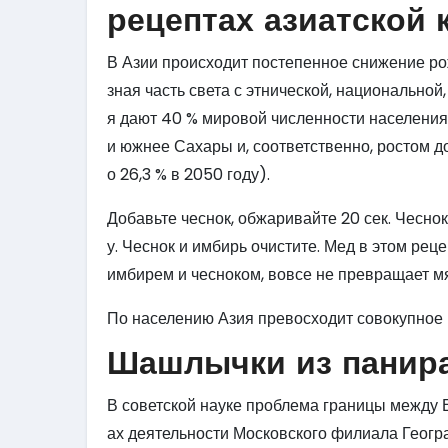
рецептах азиатской к
В Азии происходит постепенное снижение ро
зная часть света с этнической, национальной
я дают 40 % мировой численности населения
и южнее Сахары и, соответственно, ростом д
о 26,3 % в 2050 году).
Добавьте чеснок, обжаривайте 20 сек. Чесно
у. Чеснок и имбирь очистите. Мед в этом ре
имбирем и чесноком, вовсе не превращает мя
По населению Азия превосходит совокупное 
Шашлычки из панира
В советской науке проблема границы между 
ах деятельности Московского филиала Геогра