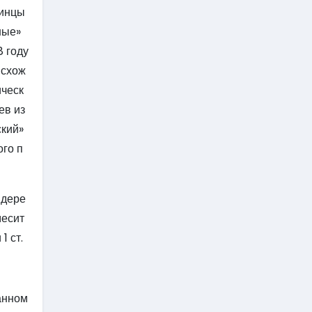
пинцы
ные»
8 году
исхож
ическ
ев из
ский»
ого п
 дере
месит
1 ст.
анном