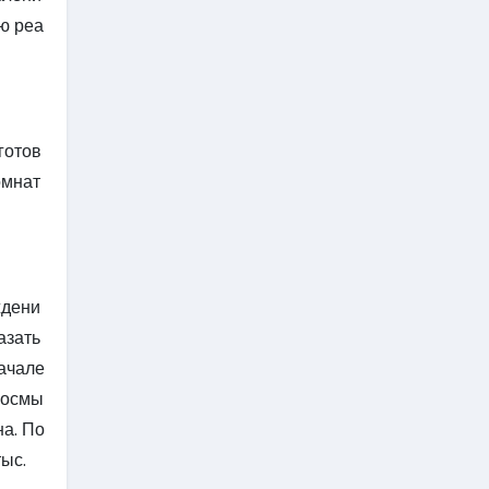
ю реа
готов
омнат
ждени
азать
ачале
 осмы
на. По
ыс.