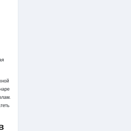
ая
жной
 наре
олам.
атеть
в