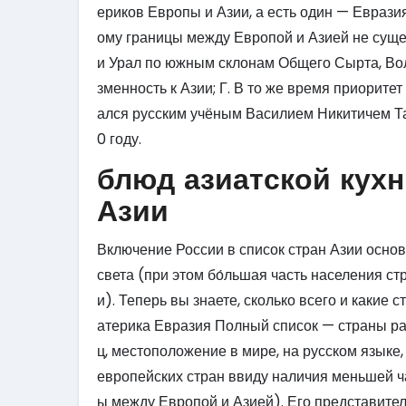
ериков Европы и Азии, а есть один — Евразия
ому границы между Европой и Азией не сущес
и Урал по южным склонам Общего Сырта, Вол
зменность к Азии; Г. В то же время приорит
ался русским учёным Василием Никитичем Та
0 году.
блюд азиатской кух
Азии
Включение России в список стран Азии основ
света (при этом бо́льшая часть населения ст
и). Теперь вы знаете, сколько всего и какие 
атерика Евразия Полный список — страны ра
ц, местоположение в мире, на русском языке
европейских стран ввиду наличия меньшей ч
ы между Европой и Азией). Его представител