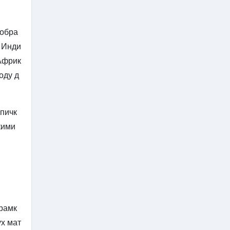
ообра
и Инди
Африк
оду д
спичк
кими
 рамк
ух мат