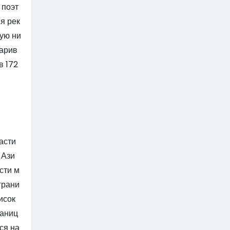
 поэт
я рек
ую ни
парив
в 172
асти
 Ази
сти м
грани
исок
раниц
ся на