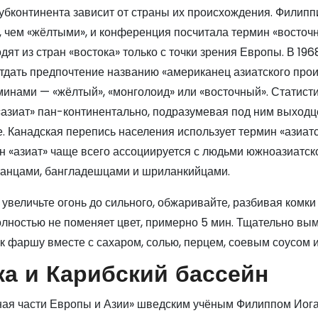
убконтинента зависит от страны их происхождения. Филип
, чем «жёлтыми», и конференция посчитала термин «восточ
ят из стран «востока» только с точки зрения Европы. В 196
тдать предпочтение названию «американец азиатского про
инами — «жёлтый», «монголоид» или «восточный». Статист
«азиат» пан-континентально, подразумевая под ним выходц
. Канадская перепись населения использует термин «азиат
н «азиат» чаще всего ассоциируется с людьми южноазиатск
танцами, бангладешцами и шриланкийцами.
 увеличьте огонь до сильного, обжаривайте, разбивая комки
олностью не поменяет цвет, примерно 5 мин. Тщательно вы
к к фаршу вместе с сахаром, солью, перцем, соевым соусом и 
а и Карибский бассейн
очная части Европы и Азии» шведским учёным Филиппом Иог