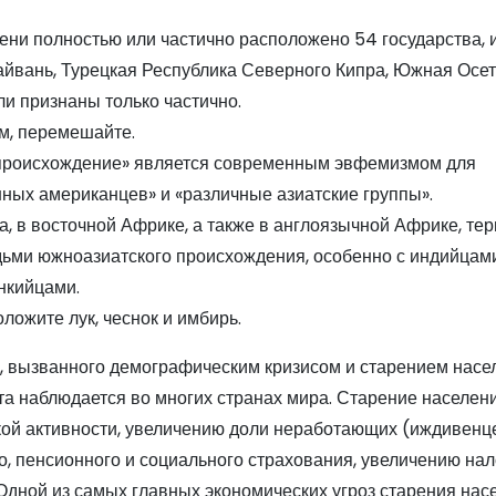
ни полностью или частично расположено 54 государства, и
Тайвань, Турецкая Республика Северного Кипра, Южная Осет
и признаны только частично.
ом, перемешайте.
е происхождение» является современным эвфемизмом для
нных американцев» и «различные азиатские группы».
а, в восточной Африке, а также в англоязычной Африке, те
юдьми южноазиатского происхождения, особенно с индийцами
нкийцами.
ложите лук, чеснок и имбирь.
, вызванного демографическим кризисом и старением насе
та наблюдается во многих странах мира. Старение населен
кой активности, увеличению доли неработающих (иждивенце
, пенсионного и социального страхования, увеличению нал
Одной из самых главных экономических угроз старения нас