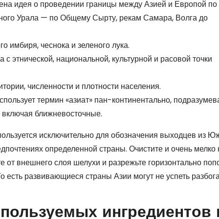
на идея о проведении границы между Азией и Европой по
жного Урала — по Общему Сырту, рекам Самара, Волга до
 имбиря, чеснока и зеленого лука.
 с этнической, национальной, культурной и расовой точки
итории, численности и плотности населения.
спользует термин «азиат» пан-континентально, подразумев
, включая ближневосточные.
спользуется исключительно для обозначения выходцев из Ю
едпочтениях определенной страны. Очистите и очень мелко
ите от внешнего слоя шелухи и разрежьте горизонтально поп
 То есть развивающиеся страны Азии могут не успеть разбог
спользуемых ингредиентов 