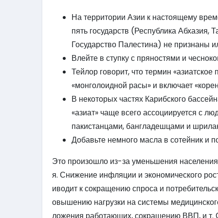
На территории Азии к настоящему време
пять государств (Республика Абхазия, 
Государство Палестина) не признаны ил
Влейте в ступку с пряностями и чеснок
Тейлор говорит, что термин «азиатско
«монголоидной расы» и включает «коре
В некоторых частях Карибского бассейн
«азиат» чаще всего ассоциируется с л
пакистанцами, бангладешцами и шрила
Добавьте немного масла в сотейник и по
Это произошло из-за уменьшения населения
я. Снижение инфляции и экономического рос
иводит к сокращению спроса и потребительс
овышению нагрузки на системы медицинского
ложения работающих, сокращению ВВП, и т. 