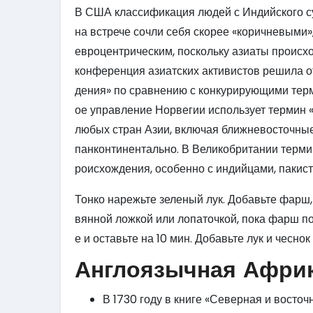
В США классификация людей с Индийского с
на встрече сочли себя скорее «коричневыми»
евроцентрическим, поскольку азиаты происход
конференция азиатских активистов решила о
дения» по сравнению с конкурирующими терм
ое управление Норвегии использует термин 
любых стран Азии, включая ближневосточные
панконтинентально. В Великобритании терми
роисхождения, особенно с индийцами, пакис
Тонко нарежьте зеленый лук. Добавьте фарш,
вянной ложкой или лопаточкой, пока фарш п
е и оставьте на 10 мин. Добавьте лук и чесно
Англоязычная Африк
В 1730 году в книге «Северная и вост