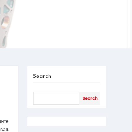
Search
Search
шите
вая.