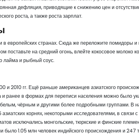
стоянная дефляция, приводящие к снижению цен и отсутстви
кого роста, а также роста зарплат.
ы
или в европейских странах. Сюда же переложите помидоры и 
ом поставьте на средний огонь, влейте кокосовое молоко к
о лайма и рыбный соус.
0 и 2010 гг. Ещё раньше американцев азиатского происхо
ода и ранее в формах для переписи населения можно было ук
 белым, чёрным и другими более подробными группами. В н
 азиатских корнях, некоторыми исследователями, в связи с
иатов исключались монгольские, тюркские и финские племе
и было 1.05 млн человек индийского происхождения и 247 т