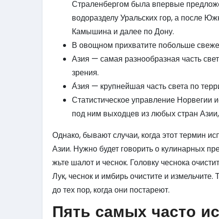
Страленбергом была впервые предложе
водоразделу Уральских гор, а после Ю
Камышина и далее по Дону.
В овощном прихватите побольше свежего
Азия — самая разнообразная часть света
зрения.
А́зия — крупнейшая часть света по терр
Статистическое управление Норвегии и
под ним выходцев из любых стран Азии
Однако, бывают случаи, когда этот термин и
Азии. Нужно будет говорить о кулинарных пр
жьте шалот и чеснок. Головку чеснока очист
Лук, чеснок и имбирь очистите и измельчите.
до тех пор, когда они постареют.
Пять самых часто и