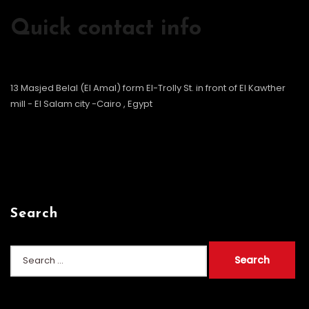
Quick contact info
13 Masjed Belal (El Amal) form El-Trolly St. in front of El Kawther
mill - El Salam city -Cairo , Egypt
Search
Search
for: